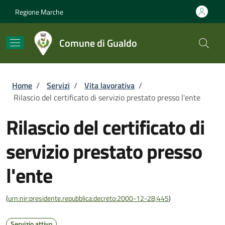
Salta al contenuto principale
Skip to footer content
Regione Marche
Comune di Gualdo
Briciole di pane
Home
/
Servizi
/
Vita lavorativa
/
Rilascio del certificato di servizio prestato presso l'ente
Rilascio del certificato di
servizio prestato presso
l'ente
(
urn:nir:presidente.repubblica:decreto:2000-12-28;445
)
Servizio attivo