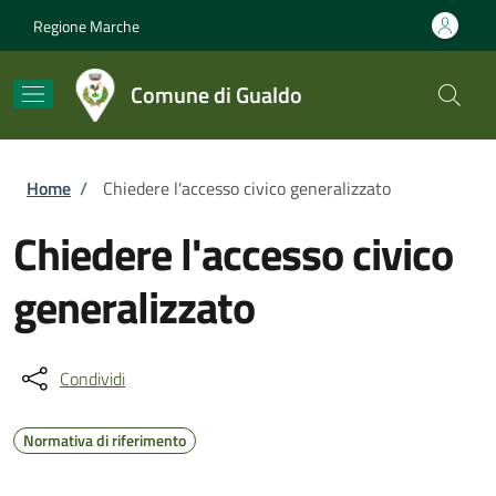
Salta al contenuto principale
Skip to footer content
Regione Marche
Comune di Gualdo
Briciole di pane
Home
/
Chiedere l'accesso civico generalizzato
Chiedere l'accesso civico
generalizzato
Condividi
Normativa di riferimento